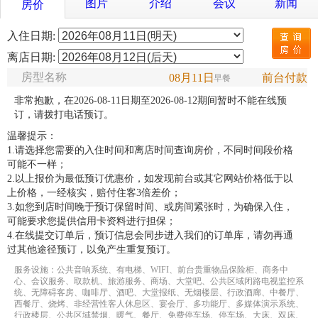
图片
介绍
会议
新闻
房价
入住日期:
离店日期:
房型名称
08月11日
前台付款
早餐
非常抱歉，在2026-08-11日期至2026-08-12期间暂时不能在线预
订，请拨打电话预订。
温馨提示：
1.请选择您需要的入住时间和离店时间查询房价，不同时间段价格
可能不一样；
2.以上报价为最低预订优惠价，如发现前台或其它网站价格低于以
上价格，一经核实，赔付住客3倍差价；
3.如您到店时间晚于预订保留时间、或房间紧张时，为确保入住，
可能要求您提供信用卡资料进行担保；
4.在线提交订单后，预订信息会同步进入我们的订单库，请勿再通
过其他途径预订，以免产生重复预订。
服务设施：公共音响系统、有电梯、WIFI、前台贵重物品保险柜、商务中
心、会议服务、取款机、旅游服务、商场、大堂吧、公共区域闭路电视监控系
统、无障碍客房、咖啡厅、酒吧、大堂报纸、无烟楼层、行政酒廊、中餐厅、
西餐厅、烧烤、非经营性客人休息区、宴会厅、多功能厅、多媒体演示系统、
行政楼层、公共区域禁烟、暖气、餐厅、免费停车场、停车场、大床、双床、