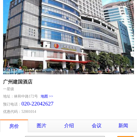
广州建国酒店
一星级
地址：林和中路172号
地图 >>
020-22042627
预订电话：
优惠代码：52001014
图片
介绍
会议
新闻
房价